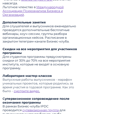
навсегда.
Льготное членство в
Международной
Ассоциации Психоанализа Бизнеса и
Организаций
.
Дополнительные занятия
Для слушателей и выпускников еженедельно
проводятся дополнительные бесплатные
вебинары, коуч-сессии, группы разбора
организационных кейсо
в.
Расписание в
закрытом телеграм-канале Бизнес-клуба.
Скидки на все мероприятия для участников
программы
Для студентов программы предусмотрены
скидки от 30% до 70% на все мероприятия
института, которые не входят в основную
программу.
Лаборатория мастер-классов
Выпускные работы выпускников - марафон
уникальных проектов, которые родились за
время участия в годовой программе. Как это
было -
смотрите видео
.
С
упервизионное
сопровождение
после
окончания программы
В рамках Бизнес-клуба IPDC
проводится
супевизионная группа
для
выпускников и членов бизнес-клуба.