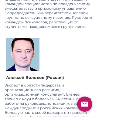
командой специалистов по поведенческому
вмешательству и кризисному управлению.
Сопредседатель Университетской целевой
группы по сексуальному насилию. Руководит
командой психологов, работающих со
студентами, находящимися в группе риска.
Алексей Волохов (Россия)
Эксперт в области лидерства и
организационного развития,
организационный консультант, бизнес-
тренер и коуч с более чем 24-летним опытом
работы на руководящих позициях в ведущих
международных и российских компаниях.
Большую часть своей карьеры он провел в
корпорации 3M, одном из ведущих мировых
производителей, представленном в более
чем 70 странах. Алексей занимал должности
директора по изменениям и интеграции в
регионе Европа, Ближний Восток и Африка, а