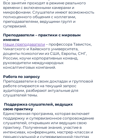
Все занятия проходят в режиме реального
времени с включенными камерами и
микрофонами. Слушатели имеют возможность
полноценного общения с коллегами,
преподавателями, ведущими групп и
супервизий.
Преподаватели – практики с мировым
именем
Наши преподаватели
– профессора Тависток,
Чикагского и Хайвского университета,
доценты психологии из США, Европы, СНГ,
России, коучи корпоративных команд,
руководители международных
консалтинговых компаний.
Работа по запросу
Преподаватели в своих докладах и групповой
работе опираются на текущий запрос
аудитории, разбирают актуальные для
слушателей темы.
‍ Поддержка слушателей, ведущих
свою
практику
Единственная программа, которая включает
поддержку и супервизионное сопровождение
слушателей, открывших или ведущих свою
практику.
Полученные знания, участие в
интенсивах, конференциях, мастрер-классах и
процессуальной и супервизионной группах