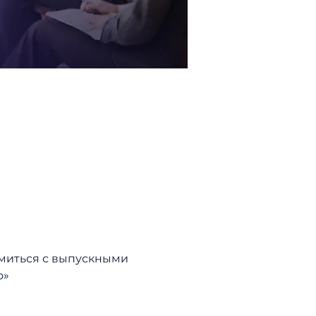
миться с выпускными 
о»