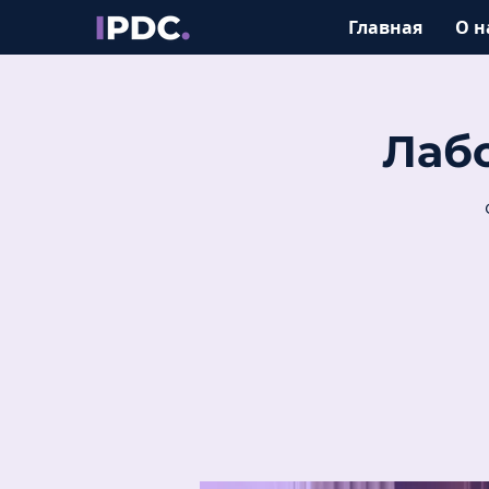
Главная
О н
Лаб