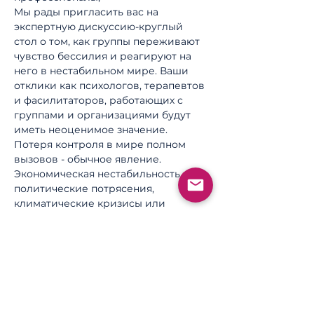
Мы рады пригласить вас на 
экспертную дискуссию-круглый 
стол о том, как группы переживают 
чувство бессилия и реагируют на 
него в нестабильном мире. Ваши 
отклики как психологов, терапевтов 
и фасилитаторов, работающих с 
группами и организациями будут 
иметь неоценимое значение.
Потеря контроля в мире полном 
вызовов - обычное явление. 
Экономическая нестабильность, 
политические потрясения, 
климатические кризисы или 
быстрые технологические 
изменения, заставляют людей 
чувствовать себя беспомощными. 
Это мероприятие предоставляет 
возможность обменяться знаниями, 
инструментами и опытом, которые 
помогут вам справляться с потерей 