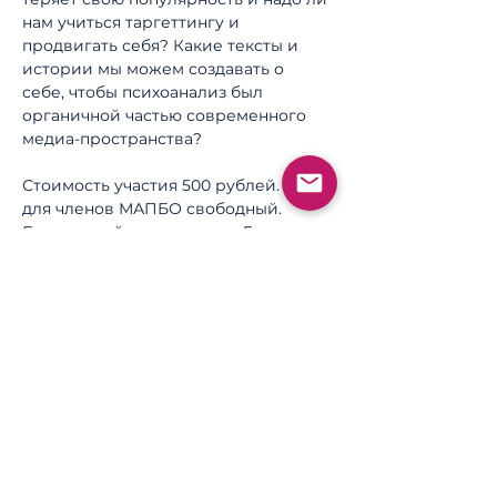
нам учиться таргеттингу и 
продвигать себя? Какие тексты и 
истории мы можем создавать о 
себе, чтобы психоанализ был 
органичной частью современного 
медиа-пространства?
Стоимость участия 500 рублей. Вход 
для членов МАПБО свободный. 
Будет онлайн трансляция. Группа до 
20 человек. Задать вопросы по 
событию вы можете на: 
info@ipdc.online
, тел. +7 (495) 103-43-
57 
Билеты
Продажа завершена
Тип билета