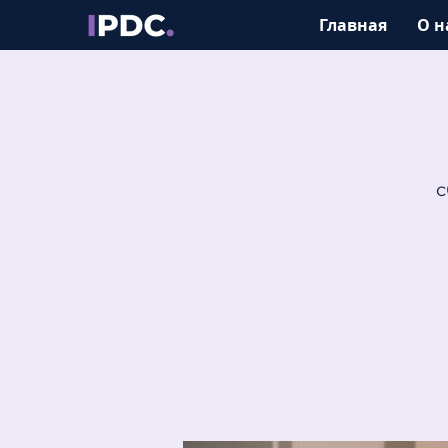
Главная
О н
с