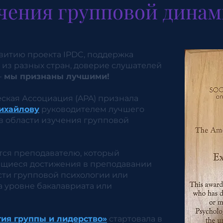
чения групповой дина
витию проекта IPDC, поддержка
из разных стран, доверие слушателей
-
мы признаны лучшими!
ская Ассоциация (APA) признала
ихайлову
руководителем лучшего
в области изучения групповой
тся преподавателю, который
щиеся достижения в преподавании
сти групповой психологии или
а уровне бакалавриата или
ия группы и лидерство»
стартовала в