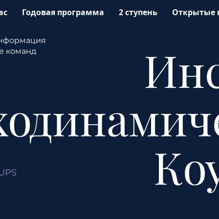
ас
Годовая программа
2 ступень
Открытые 
информация
Ин
ге команд
ходинамич
Ко
UPS