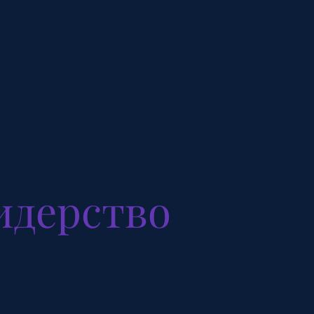
коучей
идерство