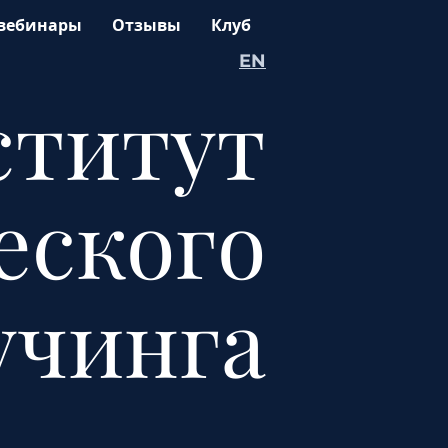
вебинары
Отзывы
Клуб
EN
ститут
еского
учинга