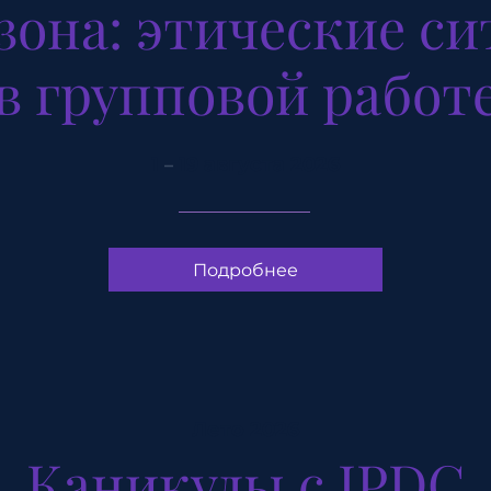
зона: этические с
в групповой работ
1
19 августа 2026
–
Подробнее
Лето 2026
Каникулы c IPDC