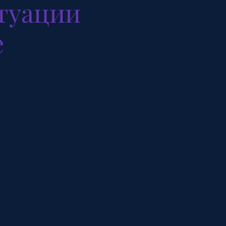
итуации
е