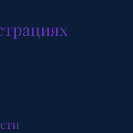
страциях
асти