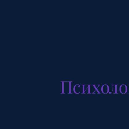
подго
Психоло