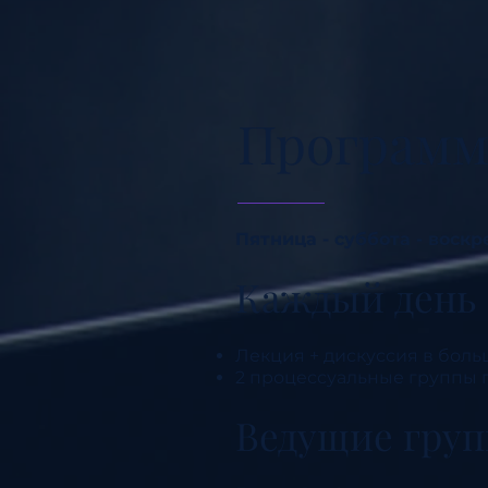
Программ
Пятница - суббота - воскр
Каждый день
Лекция + дискуссия в боль
2 процессуальные группы п
Ведущие груп