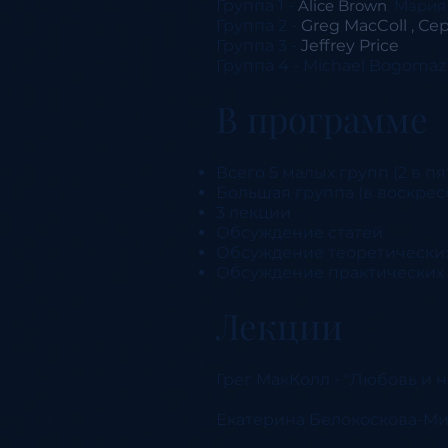
Группа 1 -
Alice Brown
, Мари
Группа 2 -
Greg MacCol
l , С
Группа 3 -
Jeffrey Price
Группа 4 - Michael Bogomaz
В программе
Всего 5 малых групп (2 в пя
Большая группа (в воскрес
3 лекции
Обсуждение статей
Обсуждение теоретически
Обсуждение практических 
Лекции
Грег МакКолл - "Любовь и 
Екатерина Белокоскова-Ми