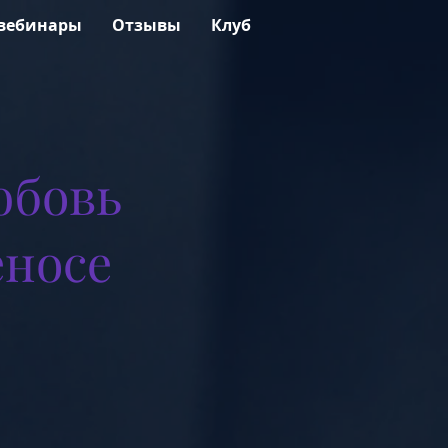
вебинары
Отзывы
Клуб
юбовь
еносе