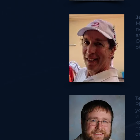
J
М
п
а
О
о
T
P
у
и
к
п
с