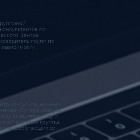
Групповой
консультантов по
ческого Центра
ководитель групп по
 зависимости.
ентр консультационных
жиния). Супервизирует
кому вмешательству и
тской целевой группы
логов, работающих со