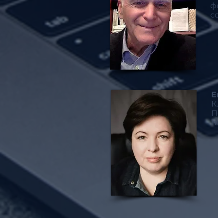
ф
с
Е
К
П
п