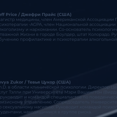
eff Price / Джефри Прайс (США)
агистр медицины, член Американской Ассоциации 
сихотерапии -AGPA, член Национальной ассоциации 
лкоголизму и наркомании. Со-основатель психологи
тважной Жизни в городе Боулдер, штат Колорадо. Ру
бучению профилактике и психотерапии алкогольной
evya Zukor / Тевья Цукор (США)
h.D. в области клинической психологии. Директор Ц
слуг Тэлли при Университете Мэри Вашингтон (Вирд
 руководит и командой специалистов по поведенчес
ризисному управлению. Сопредседатель Университе
о сексуальному насилию. Руководит командой психо
тудентами, находящимися в группе риска.