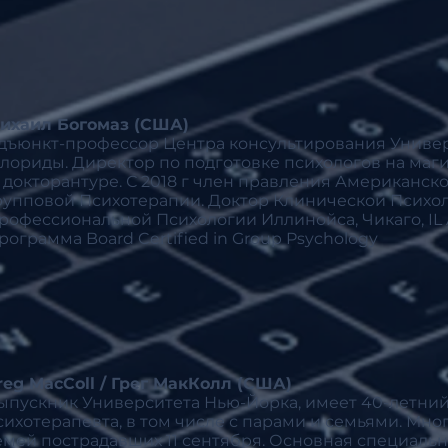
ихаил Богомаз (США)
дъюнкт-профессор Центра консультирования Униве
лориды. Директор по подготовке психологов на маг
 докторантуре. С 2018 г член правления Американск
рупповой Психотерапии. Доктор Клинической Психо
рофессиональной Психологии Иллинойса, Чикаго, IL
рограмма
Board Certified in Group Psychology
reg MacColl / Грег МакКолл (США)
ыпускник Университета Нью-Йорка, имеет 40-летний
сихотерапевта, в том числе с парами и семьями. Мно
емей пострадавших 11 сентября. Основная специально