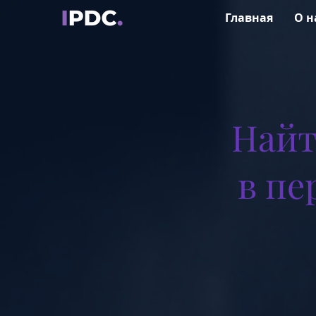
Главная
О н
Найт
в пе