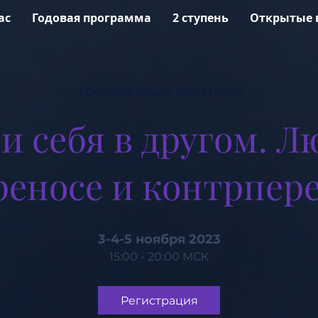
ас
Годовая программа
2 ступень
Открытые 
Трехдневный интенсив
и себя в другом. Л
реносе и контрпер
3-4-5 ноября 2023
15:00 - 20:00 МСК
Регистрация