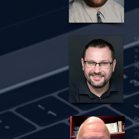
М
А
Ф
в
Г
П
П
G
В
п
с