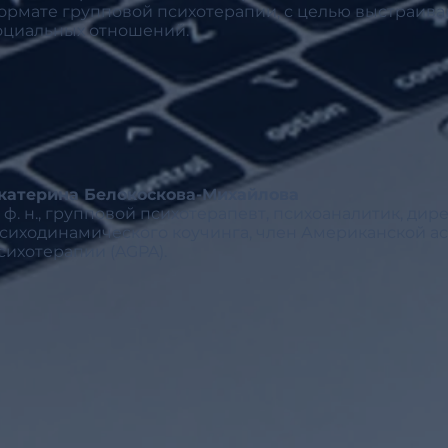
ормате групповой психотерапии, с целью выстраив
оциальных отношений.
катерина Белокоскова-Михайлова​
. ф. н., групповой психотерапевт, психоаналитик, дир
сиходинамического коучинга, член Американской а
сихотерапии (AGPA).