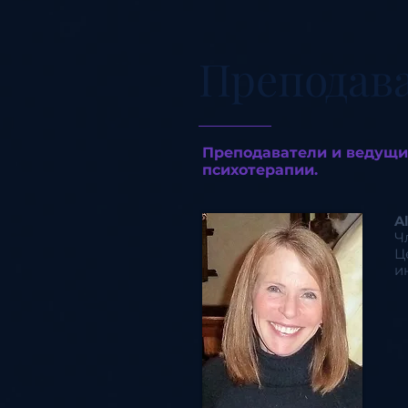
Преподав
Преподаватели и ведущи
психотерапии.
A
Ч
Ц
и