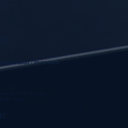
а
есенье 15:00 - 20:00 МСК
шой группе 90 мин.
о 90 мин.
п