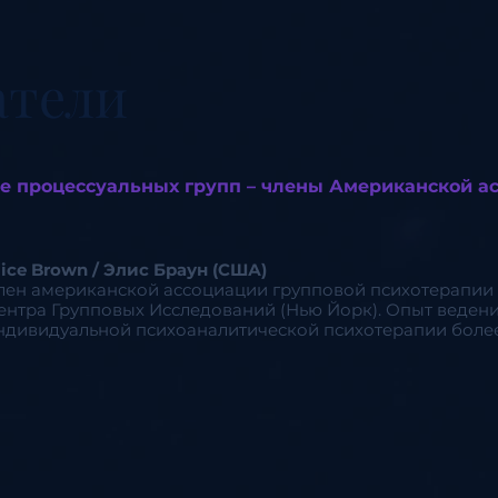
атели
е процессуальных групп – члены Американской а
lice Brown / Элис Браун (США)
лен американской ассоциации групповой психотерапии 
ентра Групповых Исследований (Нью Йорк). Опыт ведени
ндивидуальной психоаналитической психотерапии более 