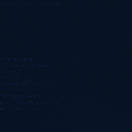
анизационных ценностей"
логических и
с бизнес-группами.
комиться со
ния группы.
ействие участников и
того или иного
 группового коучинга.
 осознанности и