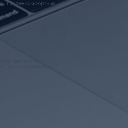
ания более комфортных
ектор Института
ссоциации групповой