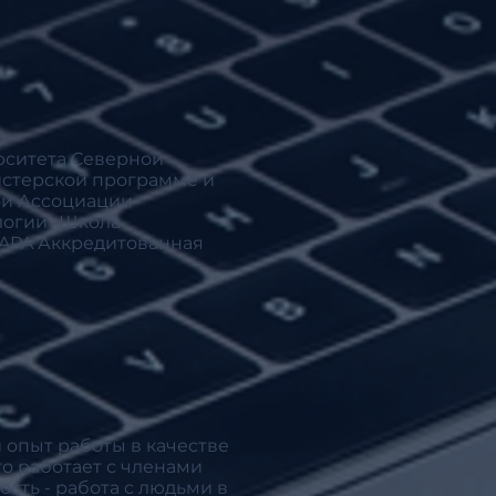
рситета Северной
истерской программе и
ой Ассоциации
логии -Школа
 APA Аккредитованная
 опыт работы в качестве
го работает с членами
сть - работа с людьми в